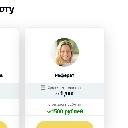
оту
а
Реферат
Сроки выполнения
1 дня
от
Стоимость работы
1500 рублей
oт