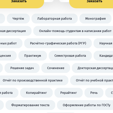
Заказать
Заказать
Чертёж
Лабораторная работа
Монография
кая диссертация
Онлайн-помощь студентам в написании работ
бных работ
Расчётно-графическая работа (РГР)
Научная 
цензия
Практикум
Семестровая работа
Кандида
Решение задач
Сочинение
Докторская диссертац
Отчёт по производственной практике
Отчёт по учебной прак
 работа
Копирайтинг
Рерайтинг
Речь
С
Форматирование текста
Оформление работы по ГОСТу