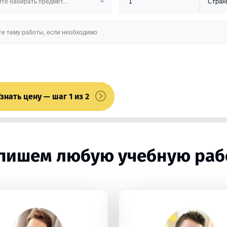
знать цену — шаг 1 из 2
пишем любую учебную раб