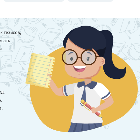
к тезисов,
исать
я
од.
.
а.