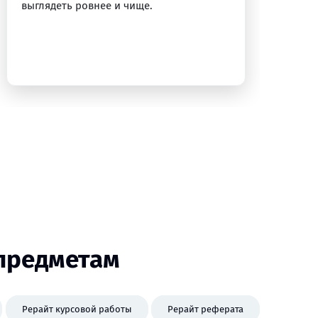
выглядеть ровнее и чище.
ло
ощ
пе
 предметам
Рерайт курсовой работы
Рерайт реферата